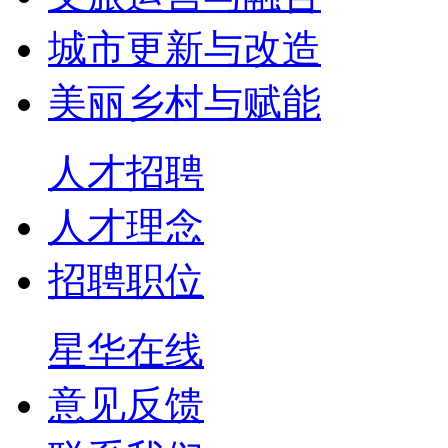
城市更新与改造
美丽乡村与赋能
人才招聘
人才理念
招聘职位
星华在线
意见反馈