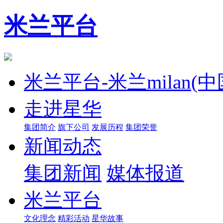
米兰平台
米兰平台-米兰milan(中
走进星华
集团简介
旗下公司
发展历程
集团荣誉
新闻动态
集团新闻
媒体报道
米兰平台
文化理念
精彩活动
星华故事