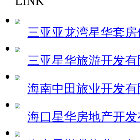
LINK
三亚亚龙湾星华套房
三亚星华旅游开发有
海南中田旅业开发有
海口星华房地产开发