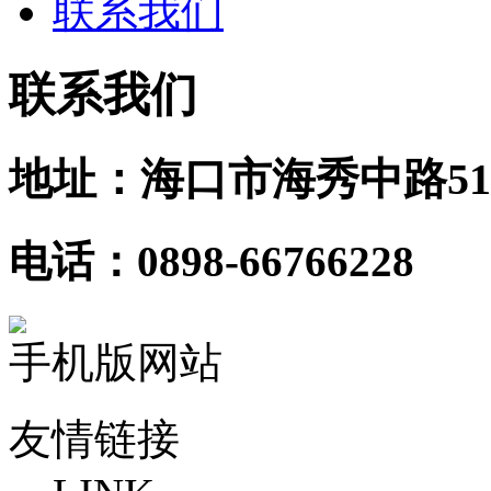
联系我们
联系我们
地址：海口市海秀中路51
电话：0898-66766228
手机版网站
友情链接