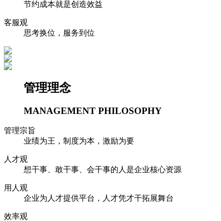
节约成本就是创造效益
客服观
思考换位，服务到位
管理理念
MANAGEMENT PHILOSOPHY
管理宗旨
业绩为王，制度为本，激励为要
人才观
想干事、敢干事、会干事的人是企业核心资源
用人观
企业为人才提供平台，人才凭才干拓展舞台
效率观