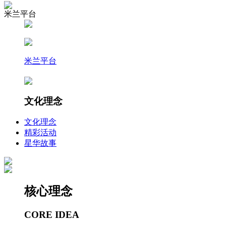
米兰平台
米兰平台
文化理念
文化理念
精彩活动
星华故事
核心理念
CORE IDEA