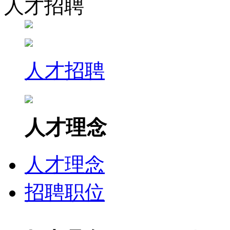
人才招聘
人才招聘
人才理念
人才理念
招聘职位