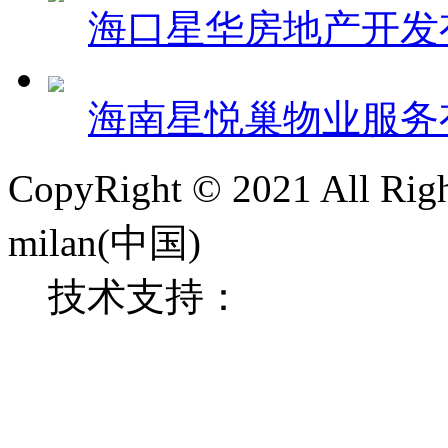
海口星华房地产开发
海南星悦巢物业服务
CopyRight © 2021 All 
milan(中国)
技术支持：