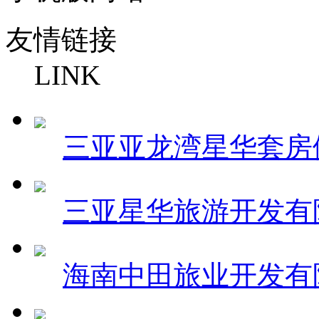
友情链接
LINK
三亚亚龙湾星华套房
三亚星华旅游开发有
海南中田旅业开发有