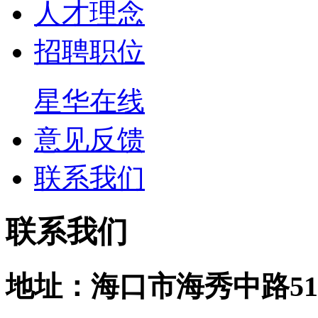
人才理念
招聘职位
星华在线
意见反馈
联系我们
联系我们
地址：海口市海秀中路51