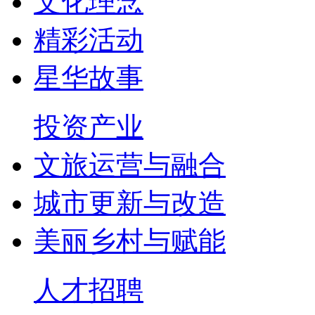
文化理念
精彩活动
星华故事
投资产业
文旅运营与融合
城市更新与改造
美丽乡村与赋能
人才招聘