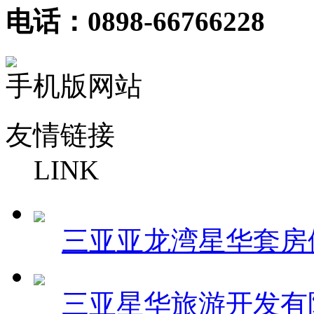
电话：0898-66766228
手机版网站
友情链接
LINK
三亚亚龙湾星华套房
三亚星华旅游开发有